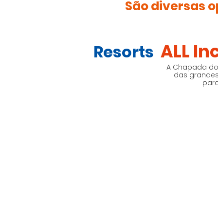
São diversas o
ALL In
Resorts
A Chapada dos
das grandes 
para