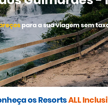
os Guimarães - M
preços
para a sua viagem sem taxa
nheça os Resorts
ALL Inclus