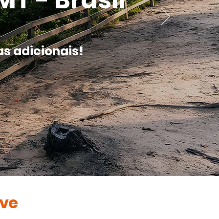
T - Brasil
s adicionais!
ive