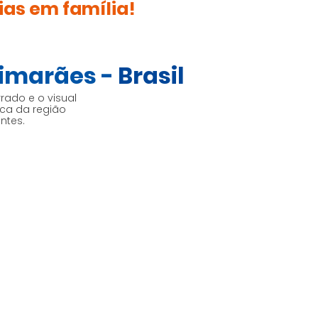
ias em família!
imarães -
Brasil
ado e o visual
ica da região
ntes.