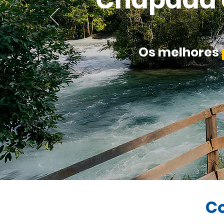
Chapada d
Os melhores
Co