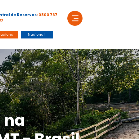
ntral de Reservas
: 0800 737
87
nacional
Nacional
e na