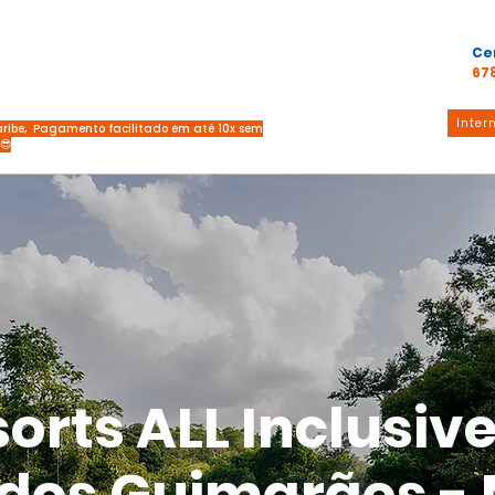
Ce
67
Inter
Caribe, Pagamento facilitado em até 10x sem
 😎
orts ALL Inclusiv