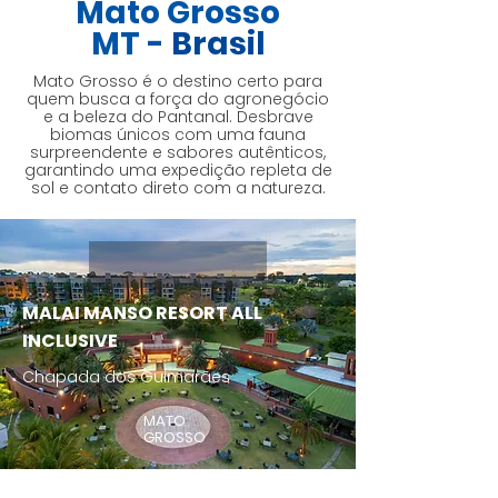
Mato Grosso
MT -
Brasil
Mato Grosso é o destino certo para
quem busca a força do agronegócio
e a beleza do Pantanal. Desbrave
biomas únicos com uma fauna
surpreendente e sabores autênticos,
garantindo uma expedição repleta de
sol e contato direto com a natureza.
MALAI MANSO RESORT ALL
INCLUSIVE
Chapada dos Guimarães
MATO
GROSSO