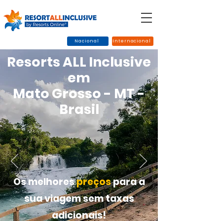
Nacional
Internacional
Resorts ALL Inclusive
em
Mato Grosso - MT -
Brasil
Os melhores
preços
para a
sua viagem sem taxas
adicionais!