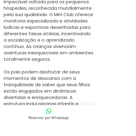
impecável voltada para os pequenos
hóspedes, reconhecida mundialmente
pela sua qualidade. O Mini Club oferece
monitoria especializada e atividades
lúdicas e esportivas desenhadas para
diferentes faixas etárias, incentivando
a socialização e o aprendizado
contínuo. As crianças vivenciam
aventuras inesquecíveis em ambientes
totalmente seguros.
Os pais podem desfrutar de seus
momentos de descanso com a
tranquilidade de saber que seus filhos
estão engajados em dinâmicas
divertidas e enriquecedoras. A
estrutura inclui piscinas infantis e
refeições preparadas com atenção
especial às necessidades nutricionais
Reservar por Whatsapp
dos mais jovens, tornando a viagem
perfeita para toda a família.