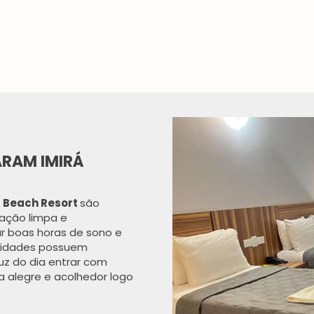
RAM IMIRÁ
á Beach Resort
são
ação limpa e
 boas horas de sono e
unidades possuem
z do dia entrar com
a alegre e acolhedor logo