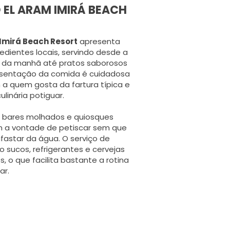
EL ARAM IMIRÁ BEACH
 Imirá Beach Resort
apresenta
edientes locais, servindo desde a
é da manhã até pratos saborosos
esentação da comida é cuidadosa
 quem gosta da fartura típica e
linária potiguar.
, bares molhados e quiosques
em a vontade de petiscar sem que
fastar da água. O serviço de
o sucos, refrigerantes e cervejas
 o que facilita bastante a rotina
ar.