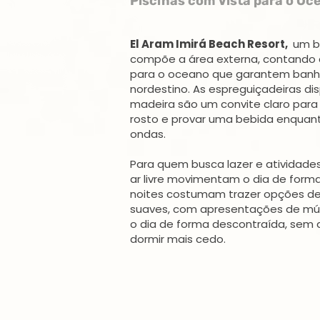
Piscinas com Vista para o Oc
El Aram Imirá Beach Resort,
um b
compõe a área externa, contando 
para o oceano que garantem banho
nordestino. As espreguiçadeiras di
madeira são um convite claro para d
rosto e provar uma bebida enquant
ondas.
Para quem busca lazer e atividades
ar livre movimentam o dia de form
noites costumam trazer opções d
suaves, com apresentações de mús
o dia de forma descontraída, sem 
dormir mais cedo.