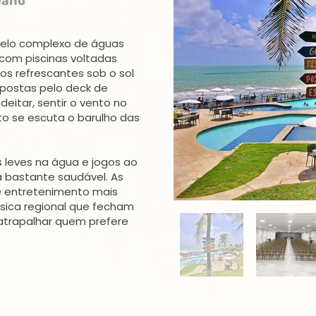
eano
elo complexo de águas
com piscinas voltadas
s refrescantes sob o sol
spostas pelo deck de
eitar, sentir o vento no
o se escuta o barulho das
 leves na água e jogos ao
a bastante saudável. As
e entretenimento mais
ica regional que fecham
atrapalhar quem prefere