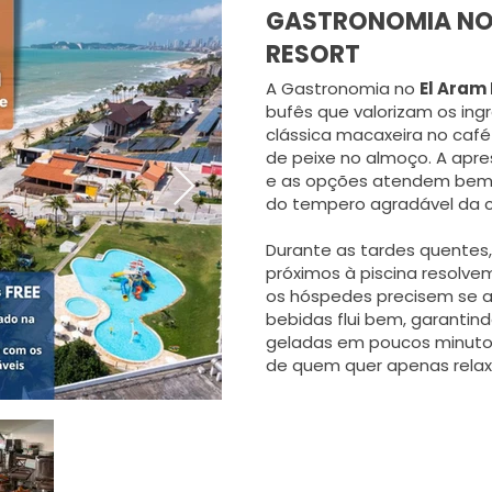
GASTRONOMIA NO 
RESORT
A Gastronomia no
El Aram
bufês que valorizam os ingr
clássica macaxeira no caf
de peixe no almoço. A apr
e as opções atendem bem a
do tempero agradável da cu
Durante as tardes quentes
próximos à piscina resolv
os hóspedes precisem se a
bebidas flui bem, garantind
geladas em poucos minutos,
de quem quer apenas relax