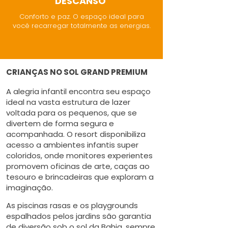
DESCANSO
Conforto e paz. O espaço ideal para
você recarregar totalmente as energias.
CRIANÇAS NO SOL GRAND PREMIUM
A alegria infantil encontra seu espaço
ideal na vasta estrutura de lazer
voltada para os pequenos, que se
divertem de forma segura e
acompanhada. O resort disponibiliza
acesso a ambientes infantis super
coloridos, onde monitores experientes
promovem oficinas de arte, caças ao
tesouro e brincadeiras que exploram a
imaginação.
As piscinas rasas e os playgrounds
espalhados pelos jardins são garantia
de diversão sob o sol da Bahia, sempre