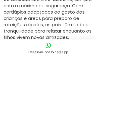
com o máximo de segurança. Com
cardápios adaptados ao gosto das
crianças e áreas para preparo de
refeições rápidas, os pais têm toda a
tranquilidade para relaxar enquanto os
filhos vivem novas amizades.
Reservar por Whatsapp
LOCALIZAÇÃO DO SOL GRAND
PREMIUM
Rodovia BA-099, km 76 - Mata de São João - BA, Brasil